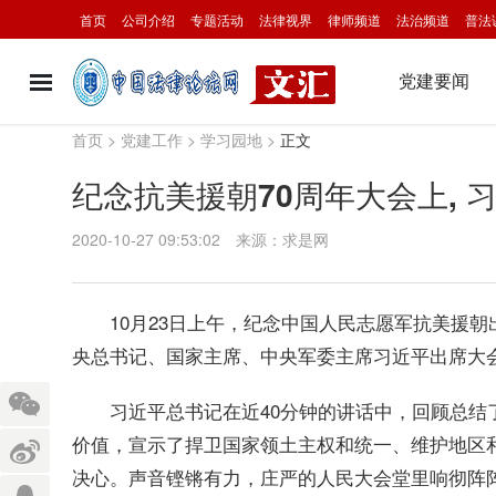
首页
公司介绍
专题活动
法律视界
律师频道
法治频道
普法
党建要闻
首页
>
党建工作
>
学习园地
>
正文
纪念抗美援朝70周年大会上,
2020-10-27 09:53:02
来源：求是网
10月23日上午，纪念中国人民志愿军抗美援朝
央总书记、国家主席、中央军委主席习近平出席大
习近平总书记在近40分钟的讲话中，回顾总结了
价值，宣示了捍卫国家领土主权和统一、维护地区
决心。声音铿锵有力，庄严的人民大会堂里响彻阵