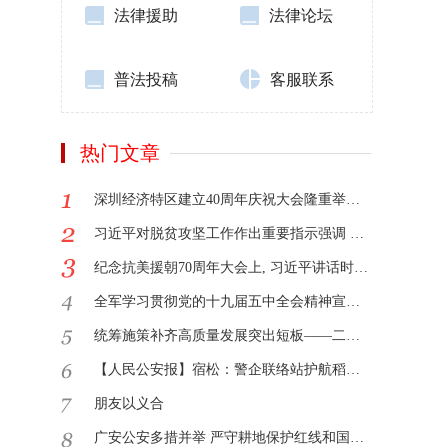
法律援助
法律论坛
普法投稿
客服联系
热门文章
深圳经济特区建立40周年庆祝大会隆重举行 习近平发表重要讲话 韩正出席
习近平对脱贫攻坚工作作出重要指示强调 善始善终 善作善成 不获全胜决不收兵 李克强作出批示
纪念抗美援朝70周年大会上, 习近平讲话时的掌声因何响起
全军学习贯彻党的十九届五中全会精神宣讲团首场报告会举行
统筹施策补齐高质量发展突出短板——二论深入学习贯彻省委十二届五次全会精神
【人民公安报】宿松：警企联络站护航稻虾产业
朋友以义合
广安公安多措并举 严守耕地保护红线和国家粮食安全底线