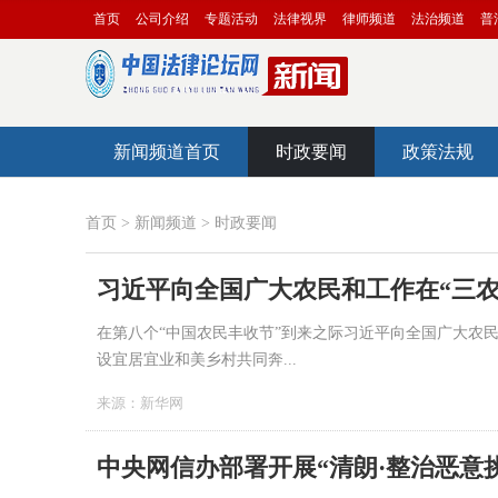
首页
公司介绍
专题活动
法律视界
律师频道
法治频道
普
新闻频道首页
时政要闻
政策法规
首页
>
新闻频道
>
时政要闻
习近平向全国广大农民和工作在“三
在第八个“中国农民丰收节”到来之际习近平向全国广大农
设宜居宜业和美乡村共同奔...
来源：
新华网
中央网信办部署开展“清朗·整治恶意