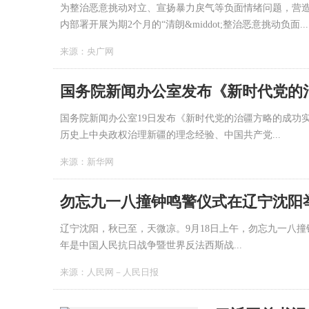
为整治恶意挑动对立、宣扬暴力戾气等负面情绪问题，营
内部署开展为期2个月的“清朗&middot;整治恶意挑动负面...
来源：
央广网
国务院新闻办公室发布《新时代党的
国务院新闻办公室19日发布《新时代党的治疆方略的成
历史上中央政权治理新疆的理念经验、中国共产党...
来源：
新华网
勿忘九一八撞钟鸣警仪式在辽宁沈阳举
辽宁沈阳，秋已至，天微凉。9月18日上午，勿忘九一八撞钟
年是中国人民抗日战争暨世界反法西斯战...
来源：
人民网－人民日报