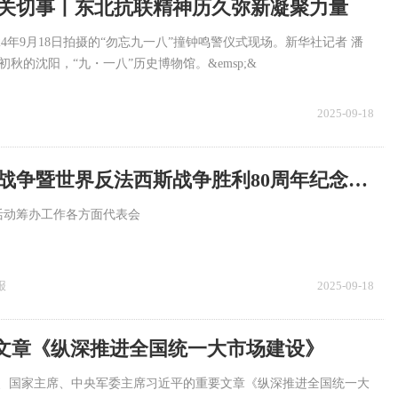
关切事丨东北抗联精神历久弥新凝聚力量
这是2024年9月18日拍摄的“勿忘九一八”撞钟鸣警仪式现场。新华社记者 潘
sp;初秋的沈阳，“九・一八”历史博物馆。&emsp;&
2025-09-18
中国人民抗日战争暨世界反法西斯战争胜利80周年纪念活动总结会议在京举行
活动筹办工作各方面代表会
报
2025-09-18
文章《纵深推进全国统一大市场建设》
书记、国家主席、中央军委主席习近平的重要文章《纵深推进全国统一大