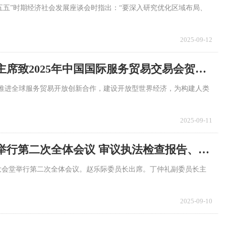
五五”时期经济社会发展座谈会时指出：“要深入研究优化区域布局、
2025-09-12
以互惠合作促进共同繁荣——习近平主席致2025年中国国际服务贸易交易会贺信凝聚开放共赢信心和力量
推进全球服务贸易开放创新合作，建设开放型世界经济，为构建人类
2025-09-11
十四届全国人大常委会第十七次会议举行第二次全体会议 审议执法检查报告、专项工作报告等 赵乐际出席会议
大会堂举行第二次全体会议。赵乐际委员长出席。丁仲礼副委员长主
2025-09-10