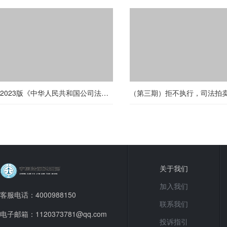
2023版《中华人民共和国公司法》修改要点：第三十二条【登记事项公示】
关于我们
加入我们
客服电话：4000988150
联系我们
电子邮箱：1120373781@qq.com
投诉指引