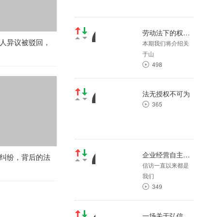
转化为征地实施行为，可
提起行政复议
23
劳动法下的权益保护—山西省吕梁市方山县幼儿教师劳动纠纷案（一）
人异议被驳回，
本期我们将介绍关
一场关于弘信期货的股权
于山
纠纷案（第九十六期）
498
26
党建微课堂---支委会
法无授权不可为
365
106
一场关于弘信期货的股权
纠纷案（第十九期）
281
企业经营自主权被剥夺，企业又该何去何从？（第四期）
纠纷，背后的法
信访一直以来都是
（第145期）揭露虚假诉讼
我们
背后的阴谋，为弘信期货
349
鸣冤
37
一场关于弘信期货的股权纠纷案（第十九期）