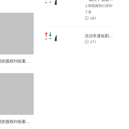
上期视频我们讲到
了青
281
法治非遗短剧场 | 大郑剪纸
271
一场关于弘信期货的股权纠纷案（第三十一期）
一场关于弘信期货的股权纠纷案（第二十八期）