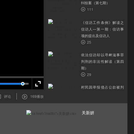
纠纷案（第七期）
111
《信访工作条例》解读之
信访人—第一期：信访事
项的提出及信访人
25
依法信访却以寻衅滋事罪
判刑的非法性解读（第四
期）
29
村民因举报侵占公款被判
诬告陷害罪，正义何在？
评论
169
播放
（第二期）
70
关新妍
浙江省嘉兴市公安局南湖
区分局微电影《猎毒》
57