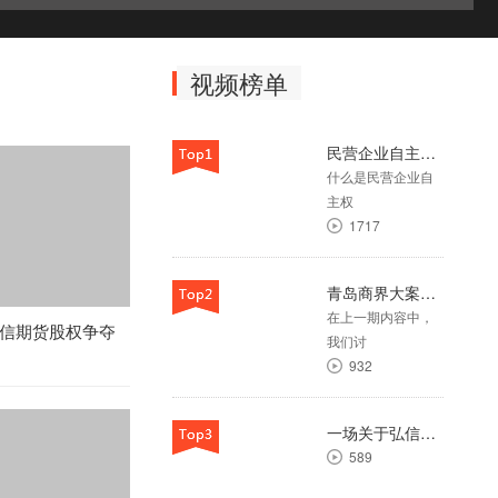
规范性文件审查的附带性
视频榜单
21
湘潭大学投毒案庭审直
民营企业自主权，你了解多少？
击： “宿舍矛盾” 背后的法
什么是民营企业自
律深渊
主权
47
1717
一场关于弘信期货的股权
纠纷案（第六十四期）
青岛商界大案：弘信期货股权争夺战背后的真相（第五期）
29
在上一期内容中，
信期货股权争夺
我们讨
“选择性适用”的限制
932
215
一场关于弘信期货的股权纠纷案（第十五期）
征地拆迁案件常见问题简
589
析（第二十九期）实质上