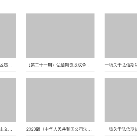
石家庄市高新技术产业开发区违法强拆案（第三期）
（第二十一期）弘信期货股权争夺战背后的真相
习近平新时代中国特色社会主义思想三十讲——第四讲
2023版《中华人民共和国公司法》修改要点：第六条【公司名称】