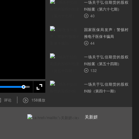
一场关于弘信期货的股权
纠纷案（第六十七期）
40
国家医保局发声：警惕村
推电子医保卡骗局
44
一场关于弘信期货的股权
纠纷案（第五十四期）
132
一场关于弘信期货的股权
纠纷（第四十一期）
36
评论
158
播放
（第十二期）弘信期货股
关新妍
权争夺战背后的真相
11
（第三期）拒不执行，司