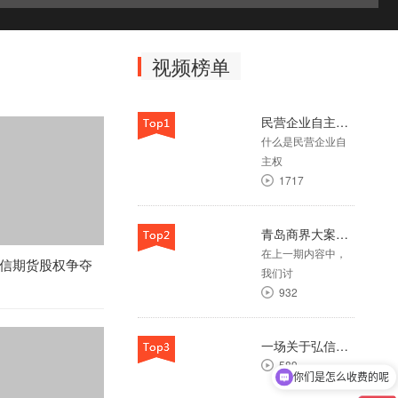
法拍卖来强制
18
视频榜单
内蒙古公安厅交通管理局
微电影《如愿》
65
民营企业自主权，你了解多少？
什么是民营企业自
《信访工作条例》解读之
主权
信访人—第十八期：对导
1717
致信访事项发生，造成严
重后果的情形的处理
青岛商界大案：弘信期货股权争夺战背后的真相（第五期）
20
在上一期内容中，
信期货股权争夺
一场关于弘信期货的股权
我们讨
纠纷案（第十期）
932
107
一场关于弘信期货的股权纠纷案（第十五期）
2023版《中华人民共和国
589
公司法》修改要点：第五
你们是怎么收费的呢
十六条【股东名册具体事