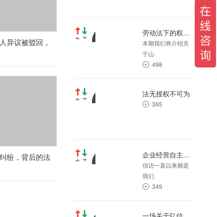
项】
23
劳动法下的权益保护—山西省吕梁市方山县幼儿教师劳动纠纷案（一）
（第二十期）弘信期货股
人异议被驳回，
本期我们将介绍关
权争夺战背后的真相
于山
41
498
不服省政府土地征收土地
的救济程序
法无授权不可为
41
365
《信访工作条例》解读之
信访人—第十九期：对信
访部门收到信访事项未依
据法规办理的处理
企业经营自主权被剥夺，企业又该何去何从？（第四期）
纠纷，背后的法
22
信访一直以来都是
我们
征地拆迁案件常见问题简
349
析（第三十九期）房屋被
强拆或偷拆后，受害人怎
一场关于弘信期货的股权纠纷案（第十九期）
样维权