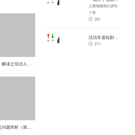
上期视频我们讲到
25
了青
281
法治非遗短剧场 | 大郑剪纸
271
《信访工作条例》解读之信访人—第十九期：对信访部门收到信访事项未依据法规办理的处理
征地拆迁案件常见问题简析（第三十期）村无证房屋权利人享有诉权