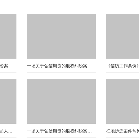
一场关于弘信期货的股权纠纷案（第九十五期）
一场关于弘信期货的股权纠纷案（第九十一期）
《信访工作条例》解读之信访人—第二十期：对负有受理信访事项职责的机关、单位程序违规的处理
一场关于弘信期货的股权纠纷案（第二十六期）