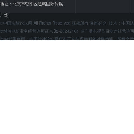
地址：北京市朝阳区通惠国际传媒
广场
©中国法律论坛网 All Rights Reserved 版权所有 复制必究 技术：
中国法
©增值电信业务经营许可证京B2-20242161 ©广播电视节目制作经营
本站郑重声明：中国法律论坛网所有平台仅提供服务对接功能，所载文章