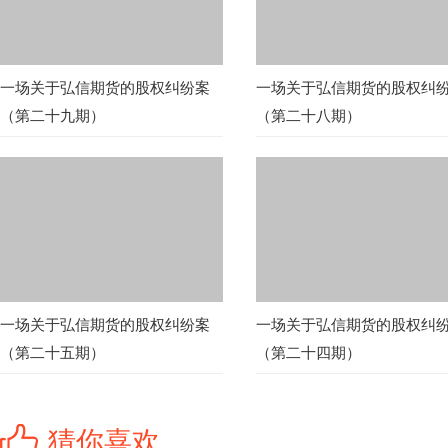
一场关于弘信期货的股权纠纷案
一场关于弘信期货的股权纠
（第二十九期）
（第二十八期）
一场关于弘信期货的股权纠纷案
一场关于弘信期货的股权纠
（第二十五期）
（第二十四期）
猜你喜欢