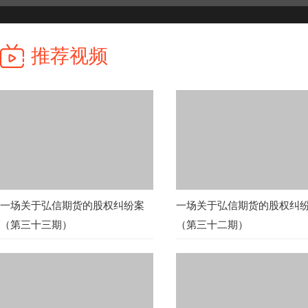
推荐视频
一场关于弘信期货的股权纠纷案
一场关于弘信期货的股权纠
（第三十三期）
（第三十二期）