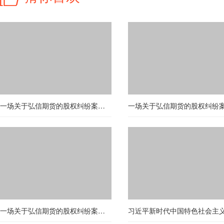
一场关于弘信期货的股权纠纷案（第十九期）
一场关于弘信期货的股权纠纷案（第十五期）