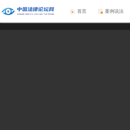
首页
案例说法